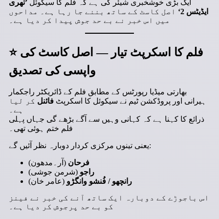
ایک بڑی خوشخبری شیئر کی ہے کہ فلم کا سیکوئل
’تھری
ایڈیٹس 2‘
اصل کاسٹ کے ساتھ بننے جا رہا ہے۔ مداحوں
میں اس خبر نے بے حد جوش پیدا کر دیا ہے۔
فلم کا اسکرپٹ تیار — اصل کاسٹ کی
⭐
واپسی کی تصدیق
بھارتی میڈیا رپورٹس کے مطابق فلم کے ڈائریکٹر راجکمار
ہیرانی اور پروڈکشن ٹیم نے سیکوئل کا اسکرپٹ
فائنل
کر لیا
ہے۔
ذرائع کا کہنا ہے کہ کہانی وہیں سے آگے بڑھے گی جہاں پہلی
فلم ختم ہوئی تھی۔
یعنی تینوں مرکزی کردار دوبارہ نظر آئیں گے:
فرحان
(آر۔مدھون)
راجو
(شرمن جوشی)
رانچھو / فُنشو وانگڑو
(عامر خان)
اس باجوڑے کے دوبارہ ایک ساتھ آنے کی خبر نے فینز
کو بے حد پرجوش کر دیا ہے۔