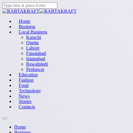
Home
Business
Local Business
Karachi
Quetta
Lahore
Faisalabad
Islamabad
Rawalpindi
Peshawar
Education
Fashion
Food
Technology
News
Stories
Contacts
Home
Business