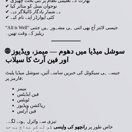
✔ بھارت کے تعلیمی نظام پر نئی بحث چھیڑی
✔ نوجوان نسل کو متاثر کیا
✔ بے شمار یادگار ڈائیلاگز دیے
✔ کئی ایوارڈز اپنے نام کیے
“All is Well” جیسی لائنز آج بھی اتنی ہی مشہور ہیں جتنی
ریلیز کے وقت تھیں۔
سوشل میڈیا میں دھوم — میمز، ویڈیوز
🌐
اور فین آرٹ کا سیلاب
جیسے ہی سیکوئل کی خبریں سامنے آئیں، سوشل میڈیا پلیٹ
فارمز پر:
میمز
فین ایڈیٹس
ٹویٹس
ریاکشن ویڈیوز
فین آرٹس
تیزی سے وائرل ہونے لگے۔
خاص طور پر
رانچھو کی واپسی
کو لے کر مداح بے حد