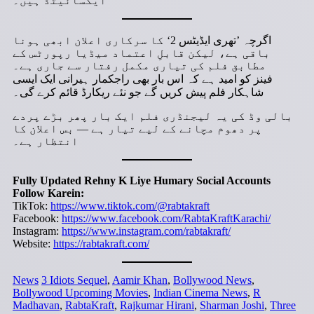
ایکسائیٹڈ ہیں۔
اگرچہ ’تھری ایڈیٹس 2‘ کا سرکاری اعلان ابھی ہونا
باقی ہے، لیکن قابلِ اعتماد میڈیا رپورٹس کے
مطابق فلم کی تیاری مکمل رفتار سے جاری ہے۔
فینز کو امید ہے کہ اس بار بھی راجکمار ہیرانی ایک ایسی
شاہکار فلم پیش کریں گے جو نئے ریکارڈ قائم کرے گی۔
بالی وڈ کی یہ لیجنڈری فلم ایک بار پھر بڑے پردے
پر دھوم مچانے کے لیے تیار ہے — بس اعلان کا
انتظار ہے۔
Fully Updated Rehny K Liye Humary Social Accounts
Follow Karein:
TikTok:
https://www.tiktok.com/@rabtakraft
Facebook:
https://www.facebook.com/RabtaKraftKarachi/
Instagram:
https://www.instagram.com/rabtakraft/
Website:
https://rabtakraft.com/
News
3 Idiots Sequel
,
Aamir Khan
,
Bollywood News
,
Bollywood Upcoming Movies
,
Indian Cinema News
,
R
Madhavan
,
RabtaKraft
,
Rajkumar Hirani
,
Sharman Joshi
,
Three