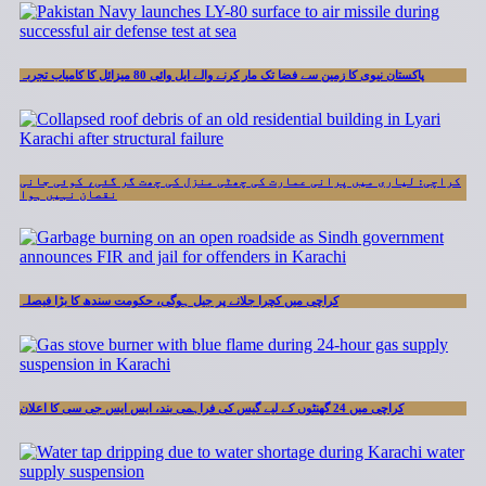
پاکستان نیوی کا زمین سے فضا تک مار کرنے والے ایل وائی 80 میزائل کا کامیاب تجربہ
کراچی: لیاری میں پرانی عمارت کی چھٹی منزل کی چھت گر گئی، کوئی جانی
نقصان نہیں ہوا
کراچی میں کچرا جلانے پر جیل ہوگی، حکومت سندھ کا بڑا فیصلہ
کراچی میں 24 گھنٹوں کے لیے گیس کی فراہمی بند، ایس ایس جی سی کا اعلان