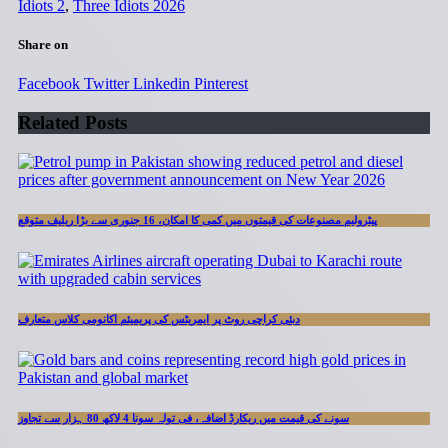
Idiots 2
,
Three Idiots 2026
Share on
Facebook
Twitter
Linkedin
Pinterest
Related Posts
پیٹرولیم مصنوعات کی قیمتوں میں کمی کا امکان، 16 جنوری سے بڑا ریلیف متوقع
دبئی کراچی روٹ پر ایمریٹس کی پریمیئم اکانومی کلاس متعارف
سونے کی قیمت میں ریکارڈ اضافہ، فی تولہ سونا 4 لاکھ 80 ہزار سے تجاوز