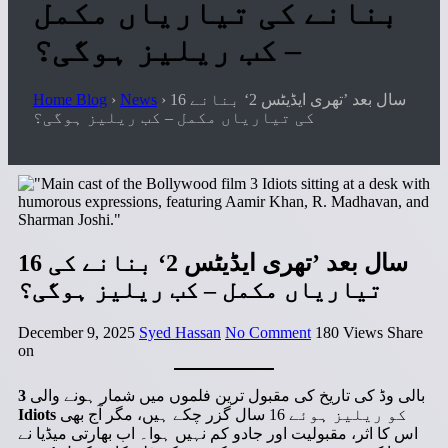
بنانے کی تیاریاں مکمل
– کب ریلیز ہوگی؟
16 سال بعد ’تھری ایڈیٹس 2‘ بنانے
›
News
›
Home Blog
کی تیاریاں مکمل – کب ریلیز ہوگی؟
16 سال بعد ’تھری ایڈیٹس 2‘ بنانے کی
تیاریاں مکمل – کب ریلیز ہوگی؟
December 9, 2025
Syed Hassan
No Comment
180
Views
Share
on
بالی وڈ کی تاریخ کی مقبول ترین فلموں میں شمار ہونے والی
3
کو ریلیز ہوئے 16 سال گزر چکے ہیں، مگر آج بھی
Idiots
اس کا اثر، مقبولیت اور جادو کم نہیں ہوا۔ اب بھارتی میڈیا نے