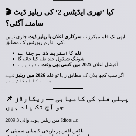
کیا ’تھری ایڈیٹس 2‘ کی ریلیز ڈیٹ
🎬
سامنے آگئی؟
ابھی تک فلم میکرز نے
سرکاری اعلان یا ریلیز ڈیٹ
جاری نہیں
کی۔ تاہم رپورٹس کے مطابق:
فلم کا
اسکرپٹ لاک ہو چکا ہے
شوٹنگ شیڈول جلد طے کیا جائے گا
آفیشل اعلان
2025 میں کسی بھی وقت
متوقع ہے
اگر سب کچھ پلان کے مطابق رہا تو فلم
2026 میں ریلیز
کیے
جانے کا امکان ہے۔
پہلی فلم کی کامیابی — ریکارڈز
📌
جو آج تک یاد ہیں
2009 میں ریلیز ہونے والی 3 Idiots نے:
✔ باکس آفس پر تاریخی کامیابی سمیٹی