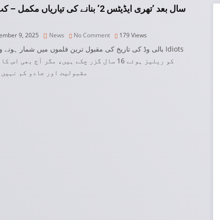
mber 9, 2025
News
No Comment
179
Views
کو ریلیز ہوئے 16 سال گزر چکے ہیں، مگر آج بھی اس ،
مقبولیت اور جادو کم نہیں 