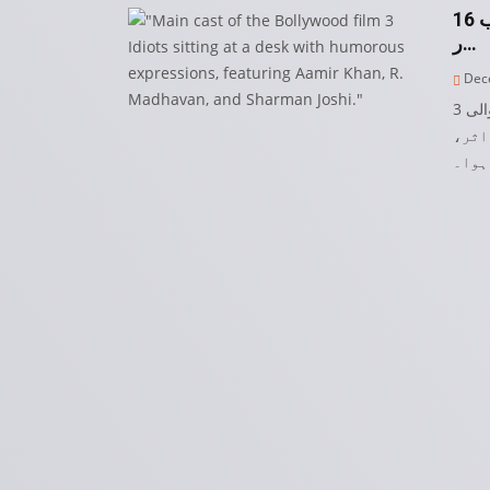
16 سال بعد ’تھری ایڈیٹس 2‘ بنانے کی تیاریاں مکمل – کب
ر…
Dece
بالی وڈ کی تاریخ کی مقبول ترین فلموں میں شمار ہونے والی 3 Idiots
کا اثر
ہوا۔