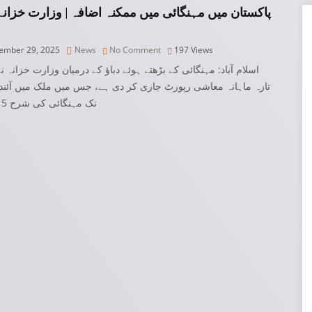
پاکستان میں مہنگائی میں ممکنہ اضافہ | وزارت خزان
mber 29, 2025
News
No Comment
197
Views
اسلام آباد: مہنگائی کے بڑھتے ہوئے دباؤ کے درمیان وزارت خزانہ نے
تازہ ماہانہ معاشی رپورٹ جاری کر دی ہے، جس میں ملک میں آئند
تک مہنگائی کی شرح 5 سے 6