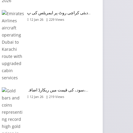
دبئی کراچی روٹ پر ایمریٹس کی پ…
12 Jan 26
229
Views
سونے کی قیمت میں ریکارڈ اضافہ،…
12 Jan 26
219
Views