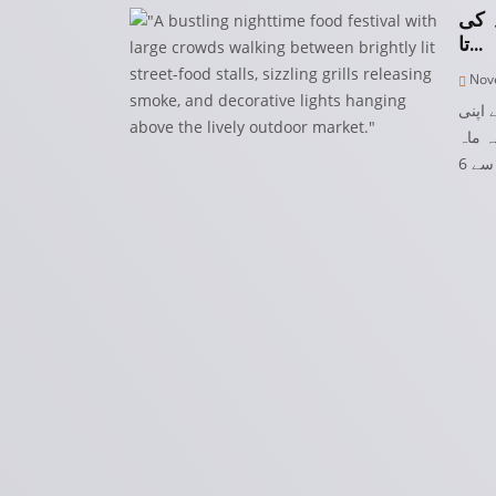
ہ کی
تا…
Nove
 اپنی
ہ ماہ