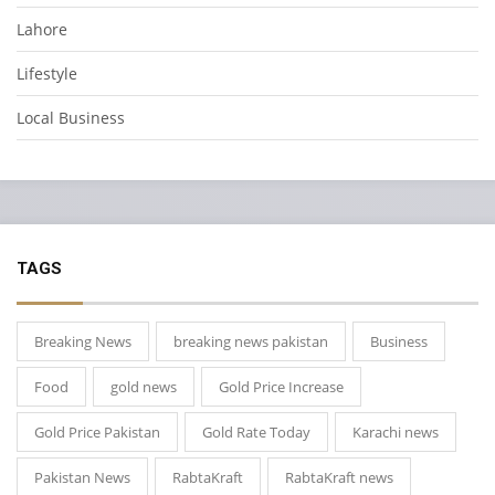
Lahore
Lifestyle
Local Business
TAGS
Breaking News
breaking news pakistan
Business
Food
gold news
Gold Price Increase
Gold Price Pakistan
Gold Rate Today
Karachi news
Pakistan News
RabtaKraft
RabtaKraft news