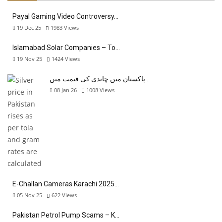
Payal Gaming Video Controversy…
19 Dec 25
1983
Views
Islamabad Solar Companies – To…
19 Nov 25
1424
Views
پاکستان میں چاندی کی قیمت میں…
08 Jan 26
1008
Views
E-Challan Cameras Karachi 2025…
05 Nov 25
622
Views
Pakistan Petrol Pump Scams – K…