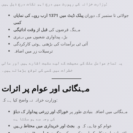
وزارت خزانہ کی رپورٹ میں درج اہم نکات درج ذیل ہیں:
جولائی تا ستمبر کے دوران
پبلک ڈیٹ میں 1371 ارب روپے کی نمایاں
کمی
مہنگے قرضوں کی
قبل از وقت ادائیگی
بڑے پیداواری شعبوں میں بہتری
آئی ٹی برآمدات کی بڑھتی ہوئی کارکردگی
ترسیلات زر میں اضافہ
یہ تمام عوامل ملک کی معیشت کے لیے مثبت اشارے ہیں اور مالی
خطرات میں کمی کی توقع بڑھاتے ہیں۔
مہنگائی اور عوام پر اثرات
وزارت خزانہ نے واضح کیا ہے کہ:
مہنگائی میں اضافہ بنیادی طور پر
خوراک اور زرعی پیداوار کے دباؤ
کی وجہ سے ہو سکتا ہے
عوام کو چاہیے کہ وہ
بجٹ اور خریداری میں محتاط رہیں
اقتصادی استحکام کے لیے حکومت کی
حکمت عملی مؤثر
ثابت ہو