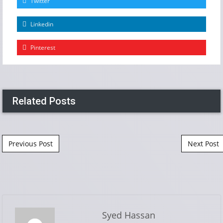
Twitter
Linkedin
Pinterest
Related Posts
Post navigation
Previous Post
Next Post
Syed Hassan