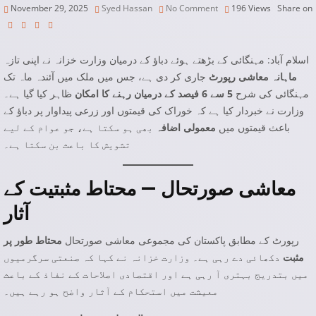
November 29, 2025
Syed Hassan
No Comment
196
Views
Share on
اسلام آباد: مہنگائی کے بڑھتے ہوئے دباؤ کے درمیان وزارت خزانہ نے اپنی تازہ
ماہانہ معاشی رپورٹ
جاری کر دی ہے، جس میں ملک میں آئندہ ماہ تک
مہنگائی کی شرح
5 سے 6 فیصد کے درمیان رہنے کا امکان
ظاہر کیا گیا ہے۔
وزارت نے خبردار کیا ہے کہ خوراک کی قیمتوں اور زرعی پیداوار پر دباؤ کے
باعث قیمتوں میں
معمولی اضافہ
بھی ہو سکتا ہے، جو عوام کے لیے
تشویش کا باعث بن سکتا ہے۔
معاشی صورتحال — محتاط مثبتیت کے
آثار
رپورٹ کے مطابق پاکستان کی مجموعی معاشی صورتحال
محتاط طور پر
مثبت
دکھائی دے رہی ہے۔ وزارت خزانہ نے کہا کہ صنعتی سرگرمیوں
میں بتدریج بہتری آ رہی ہے اور اقتصادی اصلاحات کے نفاذ کے باعث
معیشت میں استحکام کے آثار واضح ہو رہے ہیں۔