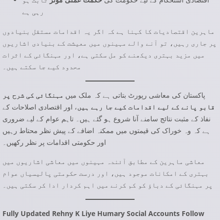
رہی ہے
ماہرین اقتصادیات کا کہنا ہے کہ اگر یہ اقدامات مستقل بنیادوں
پر جاری رہیں، تو آنے والے مہینوں میں معیشت کے بنیادی اشاریوں
میں مزید بہتری دیکھنے کو مل سکتی ہے، اور مہنگائی کے اثرات
محدود کیے جا سکتے ہیں۔
پاکستان کی معاشی رپورٹ بتاتی ہے کہ ملک میں
مہنگائی کی شرح پر
قابو پانے کے لیے اقدامات کیے جا رہے ہیں
، اور اقتصادی اصلاحات کے
نفاذ کے مثبت نتائج سامنے آنا شروع ہو گئے ہیں۔ تاہم عوام کے لیے ضروری
ہے کہ وہ خوراک کی قیمتوں میں ممکنہ اضافے کے پیش نظر محتاط رہیں
اور حکومتی اقدامات پر نظر رکھیں۔
معاشی ماہرین کے مطابق آئندہ مہینوں میں معاشی اشاریوں میں
بہتری کے امکانات موجود ہیں، اور درست حکومتی پالیسیاں عوام
پر مہنگائی کے دباؤ کو کم کرنے میں اہم کردار ادا کر سکتی ہیں۔
Fully Updated Rehny K Liye Humary Social Accounts Follow