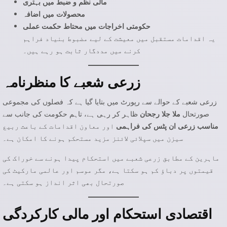
مالی نظم و ضبط میں بہتری
محصولات میں اضافہ
حکومتی اخراجات میں محتاط حکمت عملی
یہ اقدامات مستقبل میں معیشت کے لیے مضبوط بنیاد فراہم
کرنے میں مددگار ثابت ہو رہے ہیں۔
زرعی شعبے کا منظرنامہ
زرعی شعبے کے حوالے سے رپورٹ میں بتایا گیا ہے کہ فصلوں کی مجموعی
صورتحال
ملا جلا رجحان
ظاہر کر رہی ہے، تاہم حکومت کی جانب سے
مناسب زرعی ان پٹس کی فراہمی
اور معاون اقدامات کے باعث ربیع
سیزن میں سپلائی لائنز مزید مستحکم ہونے کا امکان ہے۔
ماہرین کے مطابق زرعی شعبے میں استحکام پیدا ہونے سے خوراک کی
قیمتوں پر دباؤ کم ہو سکتا ہے، مگر موسم اور عالمی مارکیٹ کی
صورتحال بھی اثر انداز ہو سکتی ہے۔
اقتصادی استحکام اور مالی کارکردگی