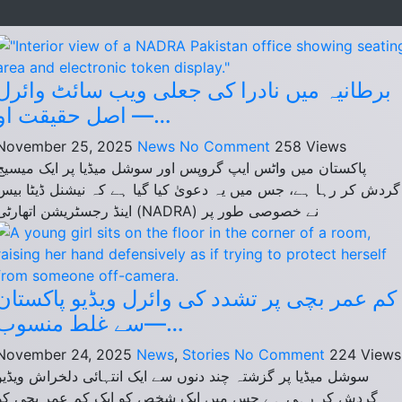
برطانیہ میں نادرا کی جعلی ویب سائٹ وائرل
— اصل حقیقت او…
November 25, 2025
News
No Comment
258
Views
پاکستان میں واٹس ایپ گروپس اور سوشل میڈیا پر ایک میسیج
گردش کر رہا ہے، جس میں یہ دعویٰ کیا گیا ہے کہ نیشنل ڈیٹا بیس
اینڈ رجسٹریشن اتھارٹی (NADRA) نے خصوصی طور پر
کم عمر بچی پر تشدد کی وائرل ویڈیو پاکستان
سے غلط منسوب—…
November 24, 2025
News
,
Stories
No Comment
224
Views
سوشل میڈیا پر گزشتہ چند دنوں سے ایک انتہائی دلخراش ویڈیو
گردش کر رہی ہے جس میں ایک شخص کو ایک کم عمر بچی کو