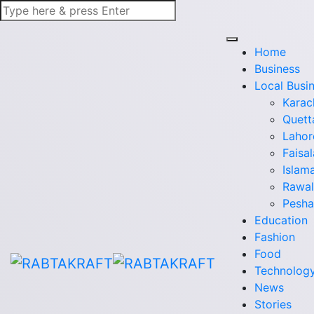
Home
Business
Local Busi
Karac
Quett
Lahor
Faisa
Islam
Rawal
Pesh
Education
Fashion
Food
Technolog
News
Stories