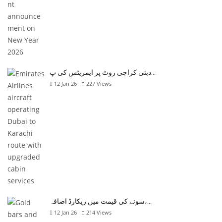
دبئی کراچی روٹ پر ایمریٹس کی پ…
12 Jan 26
227
Views
سونے کی قیمت میں ریکارڈ اضافہ،…
12 Jan 26
214
Views