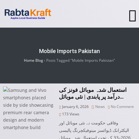
Mobile Imports Pakistan
Home Blog
›
Posts Tagged "Mobile Imports Pakistan"
استعمال شدہ موبائل فونز کی
درآمد پر پابندی | نئی موبائل…
January 6, 2026
News
No Comment
173
Views
وفاقی حکومت نے نئی موبائل اور
الیکٹرانک ڈیوائسز مینوفیکچرنگ پالیسی
2026–33 کے تحت استعمال شدہ موبائل