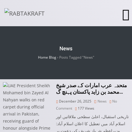
News
Home Blog
›
Posts Tagged "News"
متحدہ عرب امارات کے صدر شیخ
محمد بن زاید پاکستان پہنچ گ…
December 26, 2025
News
No
Comment
177
Views
تاریخی استقبال، اعلیٰ سطحی ملاقاتیں اور
اسلام آباد میں تعطیل کا اعلان اسلام آباد:
وزیرِاعظم شہباز شریف کی دعوت پر