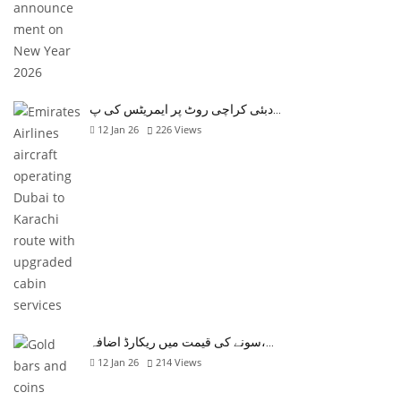
دبئی کراچی روٹ پر ایمریٹس کی پ…
12 Jan 26
226
Views
سونے کی قیمت میں ریکارڈ اضافہ،…
12 Jan 26
214
Views