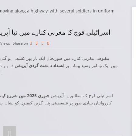
اسرائیلی فوج کا مغربی کنارے میں نیا آ
0
Views
Share on
مقبوضہ مغربی کنارے میں صورتحال ایک بار پھر کشیدہ ہو گئی
میں ایک نیا اور وسیع پیمانے پر
انسداد دہشت گردی آپریشن
شروع کر
نے
اسرائیلی فوج کے مطابق یہ آپریشن
جنوری 2025 میں شروع کیے گئے پرانے آپریشن کا حصہ نہیں
کارروائیاں بنیادی طور پر فلسطینی پناہ گزین کیمپوں کو نشانہ بن