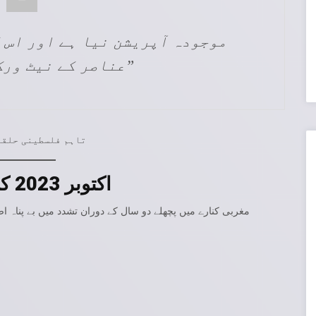
عناصر کے نیٹ ورک کو توڑنا ہے۔”
تاہم فلسطینی حلقے
اکتوبر 2023 کی جنگ کے بعد تشدد میں اضافہ
مغربی کنارے میں پچھلے دو سال کے دوران تشدد میں بے پناہ اض