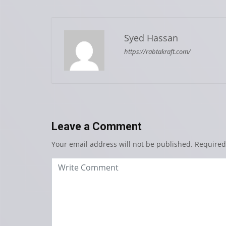
Syed Hassan
https://rabtakraft.com/
Leave a Comment
Your email address will not be published.
Required