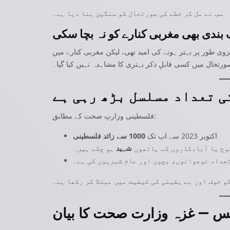
سب نے مل کر خطے کی صورتحال کو سنگین بنا دیا ہے۔
بندی بھی مغربی کنارے کو نہ بچا سکی
وی طور پر بہتر ہونے کی امید تھی، لیکن مغربی کنارے میں
ورتحال میں کسی قابلِ ذکر بہتری کا مشاہدہ نہیں کیا گیا۔
 تعداد مسلسل بڑھ رہی ہے
فلسطینی وزارتِ صحت کے مطابق:
اکتوبر 2023 سے اب تک
1000 سے زائد فلسطینی
وج یا آبادکاروں کے ہاتھوں
شہید
ہو چکے ہیں۔
تعداد نوجوانوں، بچوں اور عام شہریوں کی ہے۔
و خوف اور بے یقینی کی کیفیت میں مبتلا کر رکھا ہے۔
پس — غزہ وزارت صحت کا بیان