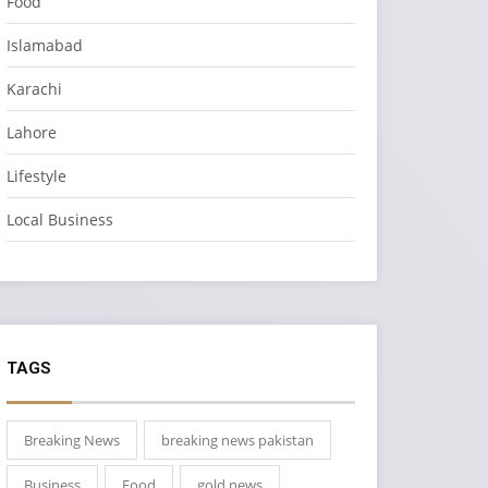
Food
Islamabad
Karachi
Lahore
Lifestyle
Local Business
TAGS
Breaking News
breaking news pakistan
Business
Food
gold news