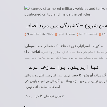
پریشن شروع — کشیدگی میں مزید اضافہ
November 26, 2025
Syed Hassan
No Comment
17
 ہے، کیونکہ اسرائیلی فوج نے علاقے کے شمالی حصے
سیماریا
نے کا اعلان کر دیا ہے۔ تازہ کارروائیوں
(Samaria)
 خطے میں پہلے سے موجود تناؤ کو مزید بڑھا دیا ہے۔
نیا آپریشن، پرانے زخم ہرے
ہے۔ اس سے قبل ہونے والی
ا رہی تھیں، جن میں بڑے پیمانے پر گرفتاریوں اور چھاپوں کی
اطلاعات سامنے آئی تھیں۔
فوجی ترجمان کا کہنا ہے کہ: