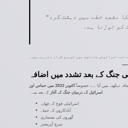
“موجودہ آپریشن نیا ہے اور اس کا مقصد خطے میں دہشت گرد
 اسے اسرائیلی جارحیت میں توسیع قرار دے رہے ہیں۔
افہ دیکھنے میں آیا ہے، خصوصاً
اکتوبر 2023 میں حماس اور
اسرائیل کے درمیان جنگ کے آغاز
کے بعد سے۔
اسرائیلی فوج کے چھاپے
آبادکاروں کے حملے
گھروں کی مسماری
سرچ آپریشنز