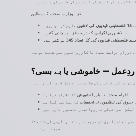
سنگین پہلو فلسطینی قیدیوں کی لاشوں کی واپسی ہے۔
غزہ وزارتِ صحت کے مطابق:
نے
15 فلسطینی قیدیوں کی لاشیں
واپس کر دی ہیں۔
یہ لاشیں
ریڈکراس
کے ذریعے غزہ پہنچائی گئیں۔
ید فلسطینی قیدیوں کی کل تعداد 345 ہو گئی ہے۔
 دورانِ حراست تشدد یا کارروائیوں میں شہید ہوئے۔
 ردِعمل — خاموشی یا بے بسی؟
 پر عالمی قوتوں کی جانب سے ردعمل خاصا کمزور ہے۔
اقوام متحدہ نے بارہا
تشویش
کا اظہار کیا ہے
 حقوق کی تنظیموں نے
تحقیقات
کا مطالبہ کیا ہے
لیکن اسرائیلی کارروائیاں بدستور جاری ہیں
عمل نے اسرائیل کو مزید جارحانہ پالیسی اپنانے کا
حوصلہ دیا ہے۔