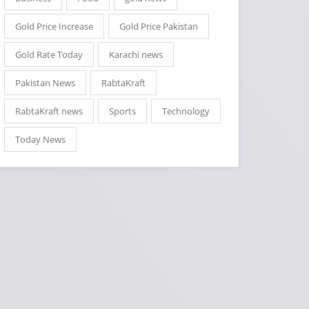
Gold Price Increase
Gold Price Pakistan
Gold Rate Today
Karachi news
Pakistan News
RabtaKraft
RabtaKraft news
Sports
Technology
Today News