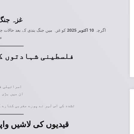
غزہ جنگ 
اگرچہ
10 اکتوبر 2025
کو غزہ میں جنگ بندی کے بعد حالات جز
ص
فلسطینی شہادتوں کی
اسرائیلی ف
ان میں بڑی 
تشدد کی اس لہر نے پورے مغربی کنارے ک
قیدیوں کی لاشیں وا