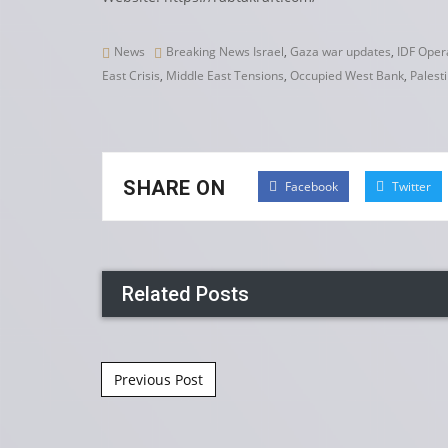
News
Breaking News Israel
,
Gaza war updates
,
IDF Oper
East Crisis
,
Middle East Tensions
,
Occupied West Bank
,
Palesti
SHARE ON
Facebook
Twitter
Related Posts
Post navigation
Previous Post