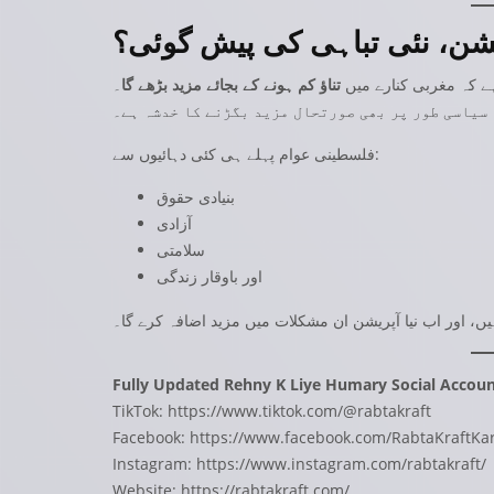
ریشن، نئی تباہی کی پیش گوئی؟
ہے کہ مغربی کنارے میں
تناؤ کم ہونے کے بجائے مزید بڑھے گا
۔
 سیاسی طور پر بھی صورتحال مزید بگڑنے کا خدشہ ہے۔
فلسطینی عوام پہلے ہی کئی دہائیوں سے:
بنیادی حقوق
آزادی
سلامتی
اور باوقار زندگی
ں، اور اب نیا آپریشن ان مشکلات میں مزید اضافہ کرے گا۔
Fully Updated Rehny K Liye Humary Social Accoun
TikTok:
https://www.tiktok.com/@rabtakraft
Facebook:
https://www.facebook.com/RabtaKraftKar
Instagram:
https://www.instagram.com/rabtakraft/
Website:
https://rabtakraft.com/