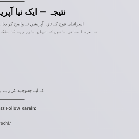
نتیجہ — ایک نیا آپ
اسرائیلی فوج کے تازہ آپریشن نے واضح کر دیا 
نہ صرف انسانی جانوں کا ضیاع جاری رہے گا بلکہ
کے لیے جدوجہد کر رہے ہی
ts Follow Karein:
achi/