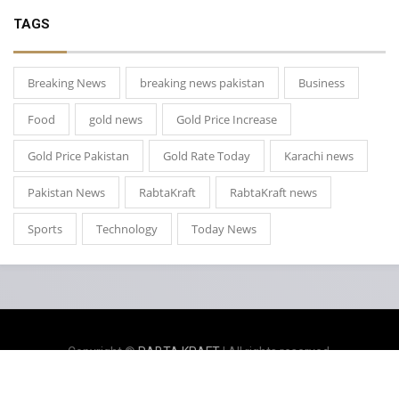
TAGS
Breaking News
breaking news pakistan
Business
Food
gold news
Gold Price Increase
Gold Price Pakistan
Gold Rate Today
Karachi news
Pakistan News
RabtaKraft
RabtaKraft news
Sports
Technology
Today News
Copyright ©
RABTA KRAFT
| All rights reserved.