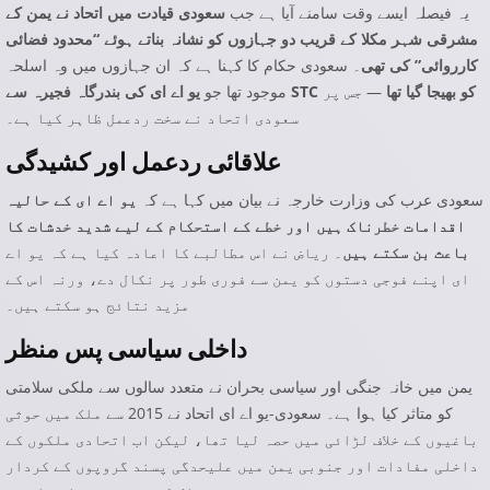
یہ فیصلہ ایسے وقت سامنے آیا ہے جب
سعودی قیادت میں اتحاد نے یمن کے
مشرقی شہر مکلا کے قریب دو جہازوں کو نشانہ بناتے ہوئے “محدود فضائی
کارروائی” کی تھی
۔ سعودی حکام کا کہنا ہے کہ ان جہازوں میں وہ اسلحہ
یو اے ای کی بندرگاہ فجیرہ سے STC کو بھیجا گیا تھا
— جس پر
موجود تھا جو
سعودی اتحاد نے سخت ردعمل ظاہر کیا ہے۔
علاقائی ردعمل اور کشیدگی
سعودی عرب کی وزارت خارجہ نے بیان میں کہا ہے کہ
یو اے ای کے حالیہ
اقدامات خطرناک ہیں اور خطے کے استحکام کے لیے شدید خدشات کا
باعث بن سکتے ہیں
۔ ریاض نے اس مطالبے کا اعادہ کیا ہے کہ یو اے
ای اپنے فوجی دستوں کو یمن سے فوری طور پر نکال دے، ورنہ اس کے
مزید نتائج ہو سکتے ہیں۔
داخلی سیاسی پس منظر
یمن میں خانہ جنگی اور سیاسی بحران نے متعدد سالوں سے ملکی سلامتی
کو متاثر کیا ہوا ہے۔ سعودی-یو اے ای اتحاد نے 2015 سے ملک میں حوثی
باغیوں کے خلاف لڑائی میں حصہ لیا تھا، لیکن اب اتحادی ملکوں کے
داخلی مفادات اور جنوبی یمن میں علیحدگی پسند گروپوں کے کردار