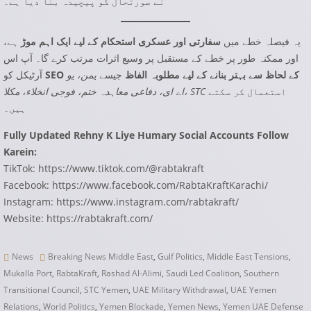
نے صورتحال کو پیچیدہ بنا دیا ہے۔
یہ فیصلہ خطے میں
سفارتی اور عسکری استحکام کے لیے ایک اہم موڑ
ہے،
اور ممکنہ طور پر خطے کے مستقبل پر وسیع اثرات مرتب کرے گا۔ آپ اس
SEO کے لحاظ سے بہتر بنانے کے لیے مطلوبہ الفاظ
جیسے
یمن، یو
آرٹیکل کو
استعمال کر سکتے
اے ای، دفاعی معاہدہ ختم، فوجی انخلاء، مکلا، STC
ہیں۔
Fully Updated Rehny K Liye Humary Social Accounts Follow
Karein:
TikTok:
https://www.tiktok.com/@rabtakraft
Facebook:
https://www.facebook.com/RabtaKraftKarachi/
Instagram:
https://www.instagram.com/rabtakraft/
Website:
https://rabtakraft.com/
News
Breaking News Middle East
,
Gulf Politics
,
Middle East Tensions
,
Mukalla Port
,
RabtaKraft
,
Rashad Al-Alimi
,
Saudi Led Coalition
,
Southern
Transitional Council
,
STC Yemen
,
UAE Military Withdrawal
,
UAE Yemen
Relations
,
World Politics
,
Yemen Blockade
,
Yemen News
,
Yemen UAE Defense