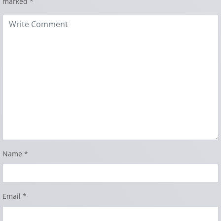
marked
*
Name
*
Email
*