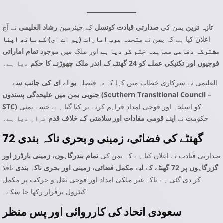
تازہ ترین
یمن کی
صدارتی قیادت کونسل
کے چیئرمین
رشاد العلیمی
نے آج
اعلان کیا ہے کہ یمن نے
متحدہ عرب امارات (یو اے ای) کے ساتھ اپنا
مشترکہ دفاعی معاہدہ ختم کر دیا ہے
اور ملک میں موجود
تمام اماراتی
فوجیوں اور تکنیکی عملے کو 24 گھنٹے کے اندر ملک چھوڑنے کا حکم
دیا ہے۔
العلیمی نے سرکاری خطاب میں کہا کہ یہ فیصلہ
یو اے ای کی جانب سے
جنوبی یمن میں علیحدگی پسندوں (Southern Transitional Council –
کو اسلحہ اور فوجی امداد فراہم کرنے پر کیا گیا ہے، جسے یمنی
STC)
حکومت نے
اپنے قومی مفادات اور سلامتی کے خلاف قدم
قرار دیا ہے۔
72 گھنٹے کی فضائی، زمینی و بحری ناکہ بندی
صدارتی قیادت نے اعلان کیا ہے کہ یمن کی
تمام بندرگاہوں، زمینی بارڈرز اور
گزرگاہوں پر 72 گھنٹے کے لیے مکمل فضائی، زمینی اور بحری ناکہ بندی
نافذ
کر دی گئی ہے تاکہ غیر ملکی امداد اور فوجی نقل و حرکت پر مکمل
کنٹرول برقرار رکھا جا سکے۔
سعودی اتحاد کی کارروائی اور پس منظر