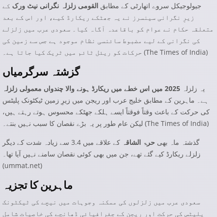
جیولوجیکل سروے اتھارٹی کے مطابق
القومی زلزلہ نگرانی نیٹ ورک
کے
زیرِ نگرانی سینسرز نے یہ جھٹکے ریکارڈ کیے، اور اس کے بعد
متعلقہ حکام نے عوام کو باقاعدہ آگاہ کیا۔ سعودی عرب میں زلزلے
کی نگرانی کے لیے مضبوط سائنسی نظام موجود ہے جس سے زمین کی
)
The Times of India
حرکات کو ریئل ٹائم میں ٹریک کیا جاتا ہے۔ (
گزشتہ سرگرمیاں
یہ زلزلہ
2025 میں اس خطے میں ریکارڈ ہونے والا چندواں معمولی زلزلہ
ہے۔ ماہرین کے مطابق خلیج عرب اور ریجن میں زیرِ زمین ٹیکٹونک پلیٹس
کی حرکت کے باعث وقتاً فوقتاً ایسے ہلکے جھٹکے محسوس ہوتے رہتے ہیں،
)
The Times of India
لیکن عام طور پر یہ بڑے نقصان کا سبب نہیں بنتے۔ (
گذشتہ ماہ بھی
حرۃ الشاقہ
کے علاقے میں 3.4 سے زیادہ شدت کے دیگر
زلزلے ریکارڈ کیے گئے تھے، جن میں بھی کوئی نقصان سامنے نہیں آیا تھا۔
(
ummat.net
)
ماہرین کا تجزیہ
سعودی عرب میں زلزلوں کی ممکنہ وجوہات میں نیچے کی ٹیکٹونک
پلیٹس کی حرکت اور ریجن کے جغرافیائی ڈھانچے کی خاصیات شامل