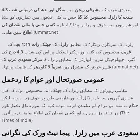
سعودی عرب کے
مشرقی ریجن
میں
منگل اور بدھ کی درمیانی شب 4.3
شدت کا زلزلہ محسوس کیا گیا
جس نے کئی علاقوں میں عمارتوں کو ہلایا
اور شہریوں میں خوف و ہراس پیدا کیا، تاہم
کسی جانی یا مالی نقصان کی
)
ummat.net
(
اطلاع نہیں ملی۔
زلزلے کے سرکاری ریکارڈ کے مطابق
زلزلے کے جھٹکے رات 1:11 بجے کے
قریب
محسوس کیے گئے، اور ریکٹر اسکیل پر اس کی شدت
4.3 درج
کی
گئی۔ جیولوجیکل سروے اتھارٹی کے مطابق زلزلے کا
مرکز سعودی عرب کے
)
ummat.net
کے فاصلے پر تھا۔ (
شہر حرض کے مشرق میں تقریباً 9 کلومیٹر
عمومی صورتحال اور عوام کا ردعمل
مقامی رپورٹوں کے مطابق زلزلے کے جھٹکے اتنے محسوس ہوئے کہ کئی
شہری گھروں سے باہر نکل آئے اور عارضی طور پر خوف زدہ ہوئے، لیکن
حکام نے
جلد ہی عوام کو مطمئن کرتے ہوئے کہا کہ صورتحال مکمل طور
The
اور کسی نقصان کی اطلاع سامنے نہیں آئی۔ (
پر کنٹرول میں ہے
Times of India
)
سعودی عرب میں زلزلہ پیما نیٹ ورک کی نگرانی