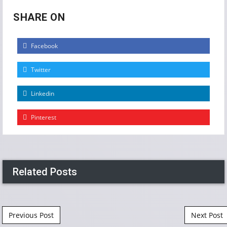
SHARE ON
Facebook
Twitter
Linkedin
Pinterest
Related Posts
Post navigation
Previous Post
Next Post