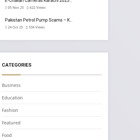
E-Challan Cameras Karachi 2025…
05 Nov 25
622
Views
Pakistan Petrol Pump Scams – K…
24 Oct 25
534
Views
CATEGORIES
Business
Education
Fashion
Featured
Food