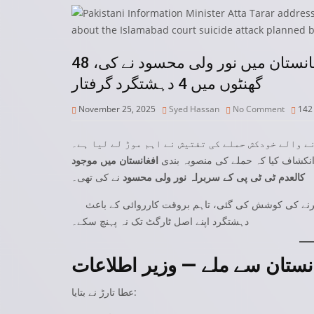
اسلام آباد کچہری حملے کی منصوبہ بندی افغانستان میں نور ولی محسود نے کی، 48
گھنٹوں میں 4 دہشتگرد گرفتار
November 25, 2025
Syed Hassan
No Comment
14
نے والے خودکش حملے کی تفتیش نے اہم موڑ لے لیا ہے۔
نکشاف کیا کہ حملے کی منصوبہ بندی
افغانستان میں موجود
کالعدم ٹی ٹی پی کے سربراہ نور ولی محسود
نے کی تھی۔
 کرنے کی کوشش کی گئی، تاہم بروقت کارروائی کے باعث
دہشتگرد اپنے اصل ٹارگٹ تک نہ پہنچ سکے۔
غانستان سے ملے — وزیر اطلاعات
عطا تارڑ نے بتایا: