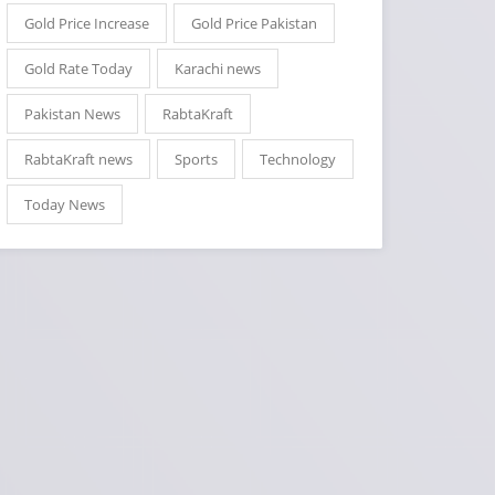
Gold Price Increase
Gold Price Pakistan
Gold Rate Today
Karachi news
Pakistan News
RabtaKraft
RabtaKraft news
Sports
Technology
Today News