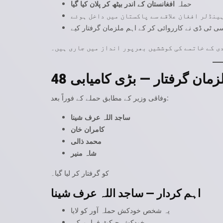
حملہ
افغانستان کے اندر بیٹھ کر پلان کیا گیا
ینڈلر افغان علاقے سے پاکستان میں داخل ہوئے
سی ٹی ڈی نے کارروائی کر کے اہم ملزمان گرفتار کیے
ی کے خاتمے کی کوششیں بھرپور انداز میں جاری ہیں۔
وفاقی وزیر کے مطابق حملے کے فوراً بعد:
ساجد اللہ عرف شینا
کامران خان
محمد ذالی
شاہ منیر
کو گرفتار کر لیا گیا۔
اہم کردار — ساجد اللہ عرف شینا
یہ شخص خودکش حملہ آور کو لایا
خودکش جیکٹ فراہم کی