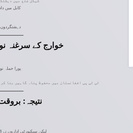
شیگل ضلع میں دہشتگر
کابل میں دا
دہشتگردوں ک
خوارج کے سرغنہ نو
پورا حملہ ن
ٹی ٹی پی افغانستان میں محفوظ پناہ گاہیں بنا کر 
نتیجہ: بروقت
لیکن سیکیورٹی اداروں نے 48 گھنٹوں میں ملزمان پکڑ کر بڑی کامیابی حاصل کی