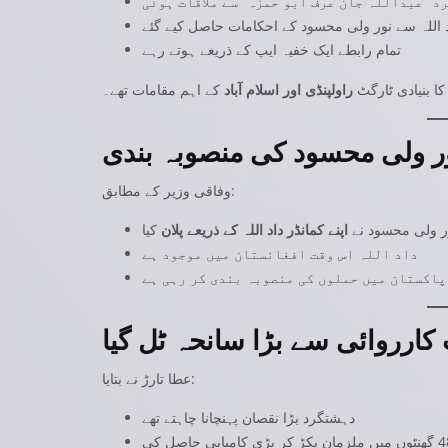
د “عبداللہ جان عرف ابو حمزہ” سے ملاقات ہوئی
د اللہ سے نور ولی محسود کے احکامات حاصل کیے گئے
تمام رابطے ایک خفیہ ایپ کے ذریعے ہوتے رہے
ا بنیادی ٹارگٹ
راولپنڈی اور اسلام آباد
کے اہم مقامات تھے۔
ر ولی محسود کی منصوبہ بندی
وفاقی وزیر کے مطابق:
ور ولی محسود نے
اپنے کمانڈر داد اللہ کے ذریعے پلان
کیا
داد اللہ اس وقت افغانستان میں موجود ہے
پاکستان میں حملوں کی منصوبہ بندی کر رہی ہے
 کارروائی سے بڑا سانحہ ٹل گیا
عطا تارڑ نے بتایا:
دہشتگرد بڑا نقصان پہنچانا چاہتے تھے