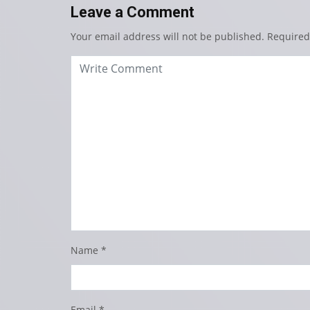
Leave a Comment
Your email address will not be published.
Required
Name
*
Email
*