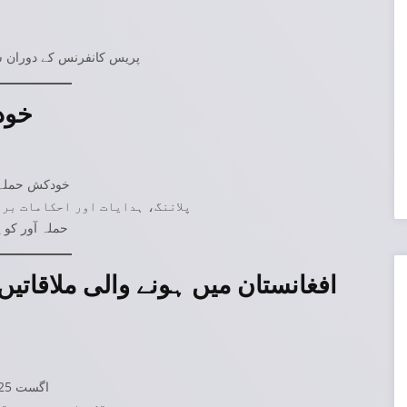
پریس کانفرنس کے دوران س
خود
خودکش حملہ 
پلاننگ، ہدایات اور احکامات برا
حملہ آور کو 
افغانستان میں ہونے والی ملاقاتیں
اگست 2025 میں ساجد اللہ شینا اور محمد ذالی افغانستان گئے