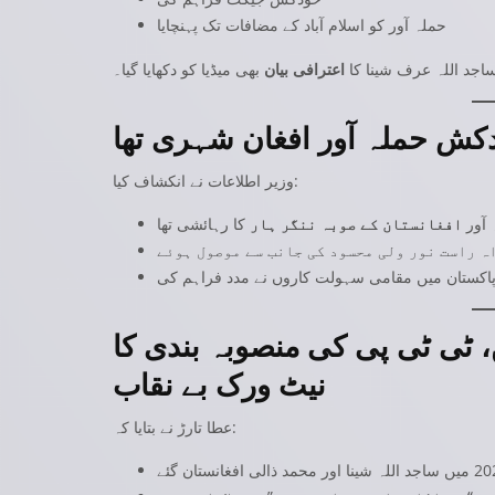
حملہ آور کو اسلام آباد کے مضافات تک پہنچایا
اجد اللہ عرف شینا کا
اعترافی بیان
بھی میڈیا کو دکھایا گیا۔
کش حملہ آور افغان شہری تھا
وزیر اطلاعات نے انکشاف کیا:
آور
افغانستان کے صوبہ ننگر ہار
کا رہائشی تھا
ہ راست نور ولی محسود کی جانب سے موصول ہوئے
پاکستان میں مقامی سہولت کاروں نے مدد فراہم کی
، ٹی ٹی پی کی منصوبہ بندی کا
نیٹ ورک بے نقاب
عطا تارڑ نے بتایا کہ: