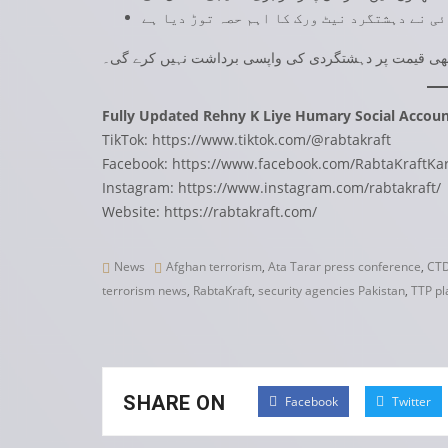
ی نے دہشتگرد نیٹ ورک کا اہم حصہ توڑ دیا ہے
بھی قیمت پر دہشتگردی کی واپسی برداشت نہیں کرے گی۔
Fully Updated Rehny K Liye Humary Social Accoun
TikTok:
https://www.tiktok.com/@rabtakraft
Facebook:
https://www.facebook.com/RabtaKraftKar
Instagram:
https://www.instagram.com/rabtakraft/
Website:
https://rabtakraft.com/
News
Afghan terrorism
,
Ata Tarar press conference
,
CTD
terrorism news
,
RabtaKraft
,
security agencies Pakistan
,
TTP pl
SHARE ON
Facebook
Twitter