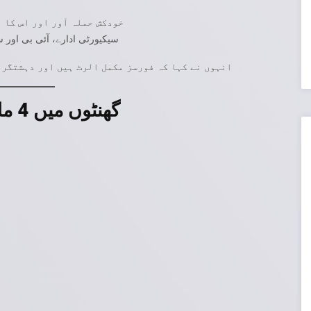
خودکش حملہ آور اور اس کا ہ
سیکیورٹی ادارے، آئی بی اور 
انہوں نے کہا کہ فورسز مکمل الرٹ ہیں اور دہشتگرد
48 گھنٹوں میں 4 ملزمان گرفتار — بڑی کامیابی